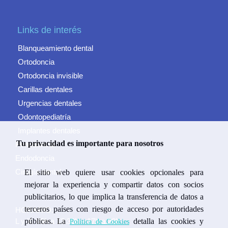
Links de interés
Blanqueamiento dental
Ortodoncia
Ortodoncia invisible
Carillas dentales
Urgencias dentales
Odontopediatría
Implantes dentales
Tu privacidad es importante para nosotros
Periodoncia
Endodoncia
Cirugía dental
El sitio web quiere usar cookies opcionales para
mejorar la experiencia y compartir datos con socios
publicitarios, lo que implica la transferencia de datos a
terceros países con riesgo de acceso por autoridades
HORARIO:
L y X: 09h a 13:30h – 17h a 20h
públicas. La
detalla las cookies y
Política de Cookies